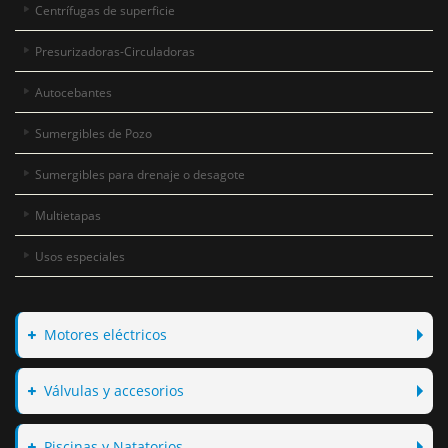
Centrífugas de superficie
Presurizadoras-Circuladoras
Autocebantes
Sumergibles de Pozo
Sumergibles para drenaje o desagote
Multietapas
Usos especiales
Motores eléctricos
Válvulas y accesorios
Piscinas y Natatorios