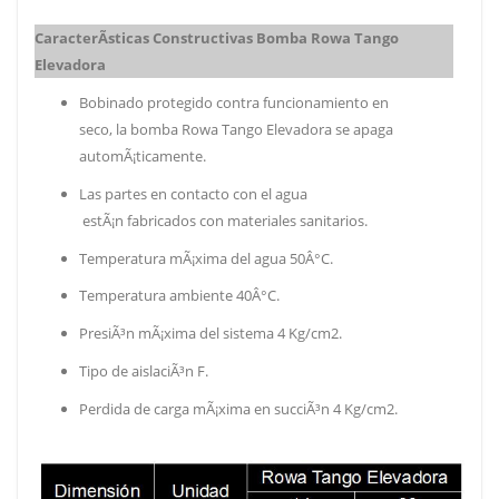
CaracterÃ­sticas Constructivas Bomba Rowa Tango
Elevadora
Bobinado protegido contra funcionamiento en
seco, la bomba Rowa Tango Elevadora se apaga
automÃ¡ticamente.
Las partes en contacto con el agua
estÃ¡n fabricados con materiales sanitarios.
Temperatura mÃ¡xima del agua 50Â°C.
Temperatura ambiente 40Â°C.
PresiÃ³n mÃ¡xima del sistema 4 Kg/cm2.
Tipo de aislaciÃ³n F.
Perdida de carga mÃ¡xima en succiÃ³n 4 Kg/cm2.