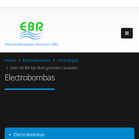
Home
Electrobombas
Centrifugas
Saer NCBK Eje libre grandes caudales
Electrobombas
Electrobombas