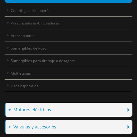
Centrífugas de superficie
Presurizadoras-Circuladoras
Autocebantes
Sumergibles de Pozo
Sumergibles para drenaje o desagote
Multietapas
Usos especiales
Motores eléctricos
Válvulas y accesorios