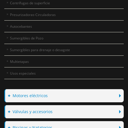
Centrífugas de superficie
Presurizadoras-Circuladoras
Autocebantes
Sumergibles de Pozo
Sumergibles para drenaje o desagote
Multietapas
Usos especiales
Motores eléctricos
Válvulas y accesorios
Piscinas y Natatorios