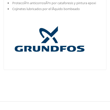
ProtecciÃ³n anticorrosiÃ³n por cataforesis y pintura epoxi
Cojinetes lubricados por el lÃ­quido bombeado