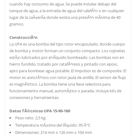
cuando hay consumo de agua. Se puede instalar debajo del
tanque de agua, a la entrada de agua del calefÃ³n o en cualquier
lugar de la caÃ±erÃ­a donde exista una presiÃ³n mÃ­nima de 40
gramos.
ConstrucciÃ³n
La UPA es una bomba del tipo rotor encapsulado, donde cuerpo
de bomba y motor forman un conjunto compacto. Los cojinetes
estÃ¡n lubricados por el lÃ­quido bombeado. Las bombas son en
hierro fundido, tratado por catafÃ³resis y pintado con epoxi,
apto para bombear agua potable. El impulsor es de composite. El
motor es asincrÃ³nico con rotor jaula de ardilla. El sensor de flujo
es magnÃ©tico. La bomba tiene una llave selectora para
funcionamiento manual, automÃ¡tico o parada. Incluye kits de
conexiones y herramientas.
Datos TÃ©cnicos UPA 15-90-160
Peso neto: 2,5 kg
Temperatura mÃ¡xima del lÃ­quido: 95 Â°C
Dimensiones: 214 mm x 126 mm x 104 mm