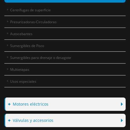
Centrífugas de superficie
Presurizadoras-Circuladoras
Autocebantes
Sumergibles de Pozo
Sumergibles para drenaje o desagote
Multietapas
Usos especiales
Motores eléctricos
Válvulas y accesorios