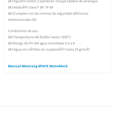
â€¢OpciÃ³n motor 3 alambres: incluye tablero de arranque
â€¢AislaciÃ³n clase F â€“ IP 68
â€¢Cumplen con las normas de seguridad elÃ©ctrica
internacionales IEC
Condiciones de uso
â€¢Temperatura del fluÃ­do hasta +35Â°C
â€¢Rango de PH del agua a bombear 6.5 a 8
â€¢Agua con sÃ³lidos en suspensiÃ³n hasta 25 gr/mÂ³
Manual Motorarg 4PACK Monoblock