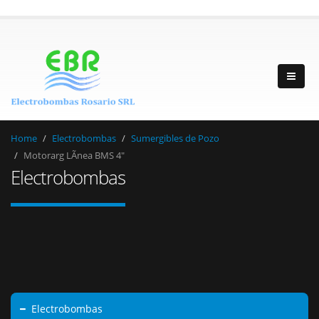
Home
Electrobombas
Sumergibles de Pozo
Motorarg LÃ­nea BMS 4"
Electrobombas
Electrobombas