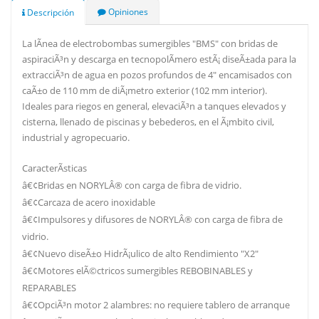
Opiniones
Descripción
La lÃ­nea de electrobombas sumergibles "BMS" con bridas de
aspiraciÃ³n y descarga en tecnopolÃ­mero estÃ¡ diseÃ±ada para la
extracciÃ³n de agua en pozos profundos de 4" encamisados con
caÃ±o de 110 mm de diÃ¡metro exterior (102 mm interior).
Ideales para riegos en general, elevaciÃ³n a tanques elevados y
cisterna, llenado de piscinas y bebederos, en el Ã¡mbito civil,
industrial y agropecuario.
CaracterÃ­sticas
â€¢Bridas en NORYLÂ® con carga de fibra de vidrio.
â€¢Carcaza de acero inoxidable
â€¢Impulsores y difusores de NORYLÂ® con carga de fibra de
vidrio.
â€¢Nuevo diseÃ±o HidrÃ¡ulico de alto Rendimiento "X2"
â€¢Motores elÃ©ctricos sumergibles REBOBINABLES y
REPARABLES
â€¢OpciÃ³n motor 2 alambres: no requiere tablero de arranque