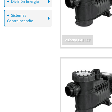
División Energía
Sistemas
Contraincendio
Vulcano BAE 033