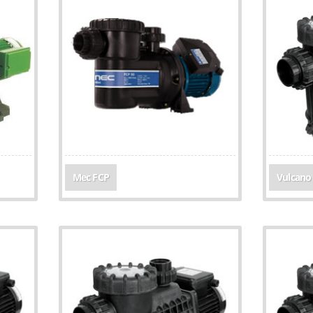
Mec FCP
Vulcano