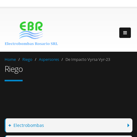
Home
Riego
Aspersores
De Impacto Vyrsa Vyr-23
Riego
Electrobombas