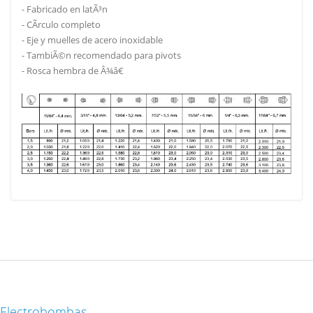
- Fabricado en latÃ³n
- CÃ­rculo completo
- Eje y muelles de acero inoxidable
- TambiÃ©n recomendado para pivots
- Rosca hembra de Â¾â€
Electrobombas