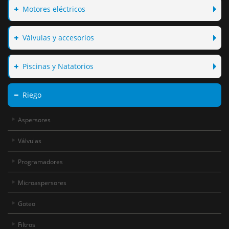
Motores eléctricos
Válvulas y accesorios
Piscinas y Natatorios
Riego
Aspersores
Válvulas
Programadores
Microaspersores
Goteo
Filtros