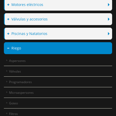
Motores eléctricos
Válvulas y accesorios
Piscinas y Natatorios
Riego
Aspersores
Válvulas
Programadores
Microaspersores
Goteo
Filtros