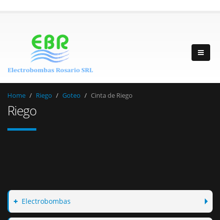
Home
Riego
Goteo
Cinta de Riego
Riego
Electrobombas