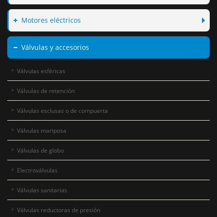
Motores eléctricos
Válvulas y accesorios
Válvulas esféricas
Válvulas de retención
Válvulas esclusas o de compuerta
Válvulas mariposa
Válvulas de globo
Electroválvulas
Válvulas sanitarias
Válvulas reductoras de presión