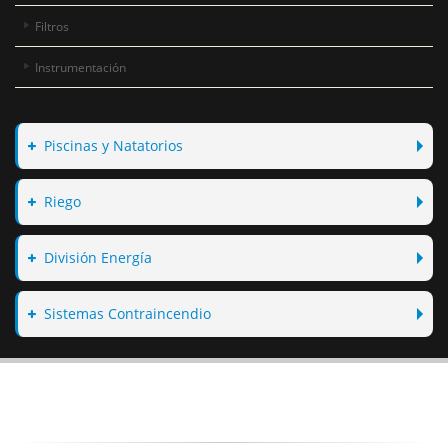
Filtros
Instrumentación
Piscinas y Natatorios
Riego
División Energía
Sistemas Contraincendio