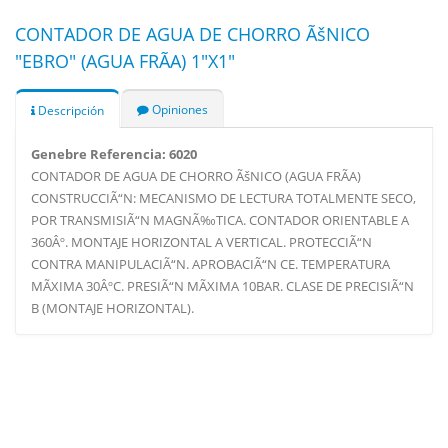
CONTADOR DE AGUA DE CHORRO ÃšNICO
"EBRO" (AGUA FRÃA) 1"X1"
Opiniones
Descripción
Genebre Referencia: 6020
CONTADOR DE AGUA DE CHORRO ÃšNICO (AGUA FRÃA)
CONSTRUCCIÃ“N: MECANISMO DE LECTURA TOTALMENTE SECO,
POR TRANSMISIÃ“N MAGNÃ‰TICA. CONTADOR ORIENTABLE A
360Âº. MONTAJE HORIZONTAL A VERTICAL. PROTECCIÃ“N
CONTRA MANIPULACIÃ“N. APROBACIÃ“N CE. TEMPERATURA
MÃXIMA 30ÂºC. PRESIÃ“N MÃXIMA 10BAR. CLASE DE PRECISIÃ“N
B (MONTAJE HORIZONTAL).