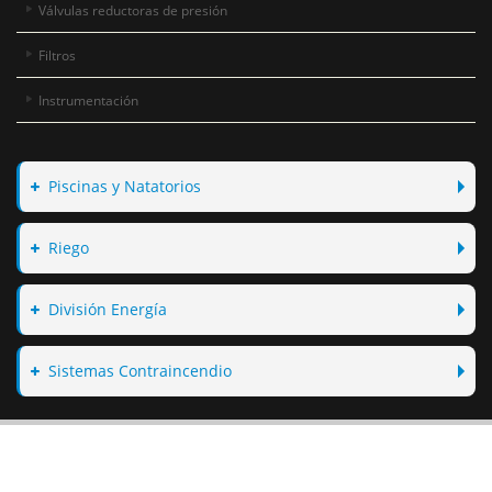
Válvulas reductoras de presión
Filtros
Instrumentación
Piscinas y Natatorios
Riego
División Energía
Sistemas Contraincendio