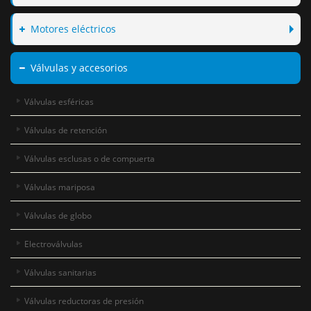
Motores eléctricos
Válvulas y accesorios
Válvulas esféricas
Válvulas de retención
Válvulas esclusas o de compuerta
Válvulas mariposa
Válvulas de globo
Electroválvulas
Válvulas sanitarias
Válvulas reductoras de presión