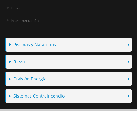
Filtros
Instrumentación
Piscinas y Natatorios
Riego
División Energía
Sistemas Contraincendio